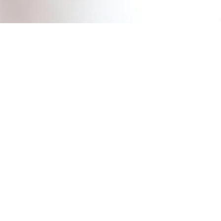
Dach und Fassade
Lietzen
Im neuen Glanz erstrahlen neun Wohnungen in
einem Block in Lietzen Nord. Die Dächer wurden
komplett neu gedeckt und die Fassaden neu
gestaltet. Auch die Wege zu den Häusern sind jetzt
wieder hindernisfrei begehbar.