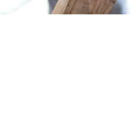
Erste Mini-Garagen
Seelow
Mini-Garagen für Rollatoren - die gibt es seit letztem
Jahr in der Erich-Weinert-Str. 26. Die Sewoba hat fünf
Einstellboxen geschaffen, in denen nicht nur
Rollatoren, sondern auch Rollstühle Platz finden. Es
ist das erste Angebot dieser Art und zielt besonders
auf die älteren Mieter.