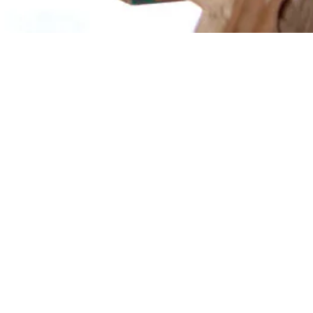
Neue Zufahrt
Seelow
Eine neue Zufahrtsstraße haben die Mieter der Erich-
Weinert-Str. 29-33 erhalten. Vor allem bei schlechten
Wetter gab es dort viele Pfützen. Im Zuge der
Arbeiten wurde auch ein neuer ordentlicher
Müllcontainerplatz geschaffen.