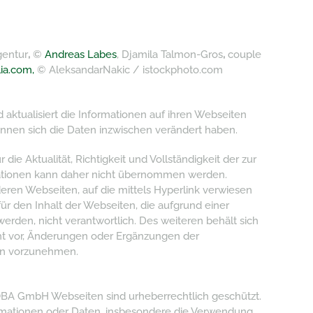
gentur
,
©
Andreas Labes
, Djamila Talmon-Gros
,
couple
ia.com,
© AleksandarNakic / istockphoto.com
ktualisiert die Informationen auf ihren Webseiten
 können sich die Daten inzwischen verändert haben.
 die Aktualität, Richtigkeit und Vollständigkeit der zur
mationen kann daher nicht übernommen werden.
nderen Webseiten, auf die mittels Hyperlink verwiesen
r den Inhalt der Webseiten, die aufgrund einer
erden, nicht verantwortlich. Des weiteren behält sich
 vor, Änderungen oder Ergänzungen der
nen vorzunehmen.
OBA GmbH Webseiten sind urheberrechtlich geschützt.
ormationen oder Daten, insbesondere die Verwendung