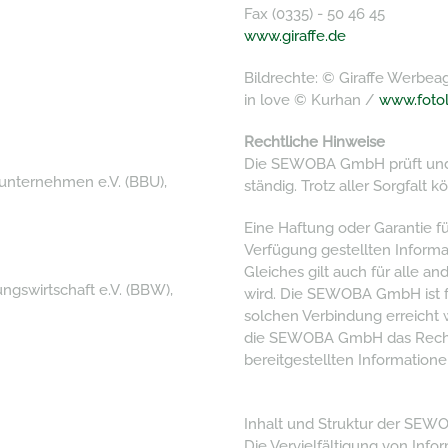
Fax (0335) - 50 46 45
www.giraffe.de
Bildrechte: © Giraffe Werbea
in love © Kurhan /
www.fotol
Rechtliche Hinweise
Die SEWOBA GmbH prüft und a
unternehmen e.V. (BBU),
ständig. Trotz aller Sorgfalt
Eine Haftung oder Garantie für
Verfügung gestellten Infor
Gleiches gilt auch für alle a
gswirtschaft e.V. (BBW),
wird. Die SEWOBA GmbH ist fü
solchen Verbindung erreicht w
die SEWOBA GmbH das Recht
bereitgestellten Informatio
Inhalt und Struktur der SEW
Die Vervielfältigung von Inf