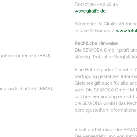
Fax (0335) - 50 46 45
www.giraffe.de
Bildrechte: © Giraffe Werbea
in love © Kurhan /
www.fotol
Rechtliche Hinweise
Die SEWOBA GmbH prüft und a
unternehmen e.V. (BBU),
ständig. Trotz aller Sorgfalt
Eine Haftung oder Garantie für
Verfügung gestellten Infor
Gleiches gilt auch für alle a
gswirtschaft e.V. (BBW),
wird. Die SEWOBA GmbH ist fü
solchen Verbindung erreicht w
die SEWOBA GmbH das Recht
bereitgestellten Informatio
Inhalt und Struktur der SEW
Die Vervielfältigung von Inf