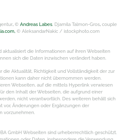
gentur
,
©
Andreas Labes
, Djamila Talmon-Gros
,
couple
ia.com,
© AleksandarNakic / istockphoto.com
ktualisiert die Informationen auf ihren Webseiten
 können sich die Daten inzwischen verändert haben.
 die Aktualität, Richtigkeit und Vollständigkeit der zur
mationen kann daher nicht übernommen werden.
nderen Webseiten, auf die mittels Hyperlink verwiesen
r den Inhalt der Webseiten, die aufgrund einer
erden, nicht verantwortlich. Des weiteren behält sich
 vor, Änderungen oder Ergänzungen der
nen vorzunehmen.
OBA GmbH Webseiten sind urheberrechtlich geschützt.
ormationen oder Daten, insbesondere die Verwendung